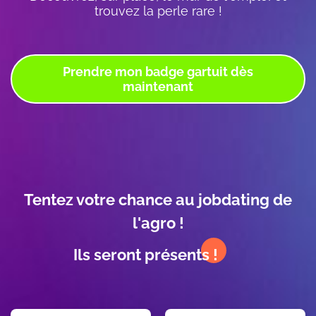
trouvez la perle rare !
Prendre mon badge gartuit dès
maintenant
Modules
WYSIWYG
Tentez votre chance au jobdating de
éditoriaux
l'agro !
Ils seront présents !