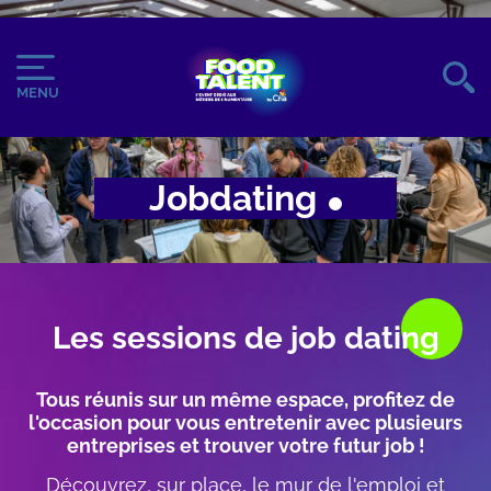
Aller
au
Image
Image
contenu
du
principal
MENU
logo
Jobdating
Body
Les sessions de job dating
Tous réunis sur un même espace, profitez de
l'occasion pour vous entretenir avec plusieurs
entreprises et trouver votre futur job !
Découvrez, sur place, le mur de l'emploi et