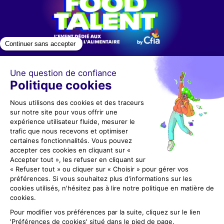
Contact
+33 (0)5 53 36 78 78
cfiarennes@gl-events.com
Nous suivre
Restez informé