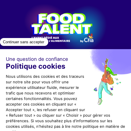
du
logo
Contact
+33 (0)5 53 36 78 78
cfiarennes@gl-events.com
Nous suivre
Restez informé