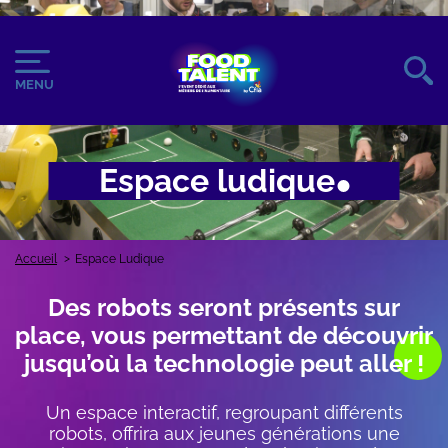
Aller
au
Image
Image
contenu
du
principal
MENU
logo
Espace ludique
Accueil
Espace Ludique
Fil
Des robots seront présents sur
d'Ariane
Body
place, vous permettant de découvrir
jusqu’où la technologie peut aller !
Un espace interactif, regroupant différents
robots, offrira aux jeunes générations une