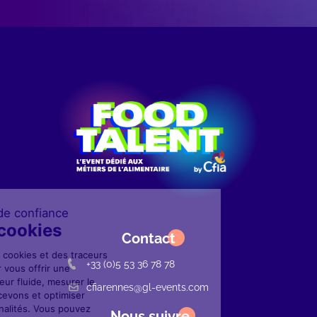
Image
Image
du
logo
Contact
+33 (0)5 53 36 78 78
cfiarennes@gl-events.com
Nous suivre